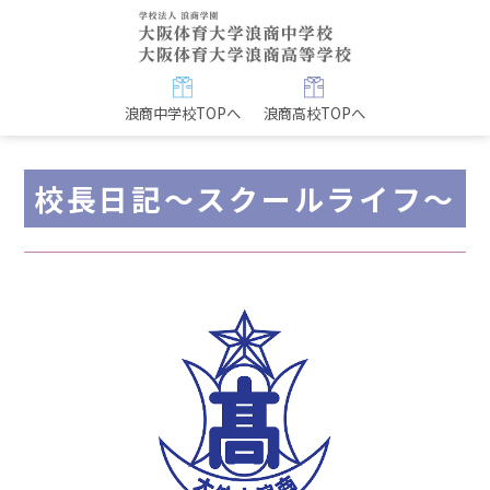
浪商中学校TOPへ
浪商高校TOPへ
校長日記～スクールライフ～