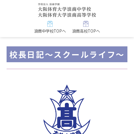
浪商中学校TOPへ
浪商高校TOPへ
校長日記～スクールライフ～