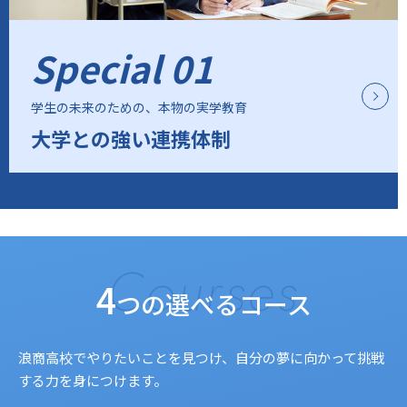
Special 01
学生の未来のための、本物の実学教育
大学との強い連携体制
Courses
4
つの選べるコース
浪商高校でやりたいことを見つけ、自分の夢に向かって挑戦
する力を身につけます。