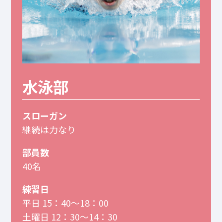
水泳部
スローガン
継続は力なり
部員数
40名
練習日
平日 15：40～18：00
土曜日 12：30～14：30