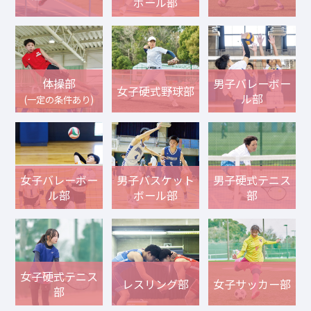
ボール部
体操部
男子バレーボー
女子硬式野球部
ル部
(一定の条件あり)
女子バレーボー
男子バスケット
男子硬式テニス
ル部
ボール部
部
女子硬式テニス
レスリング部
女子サッカー部
部