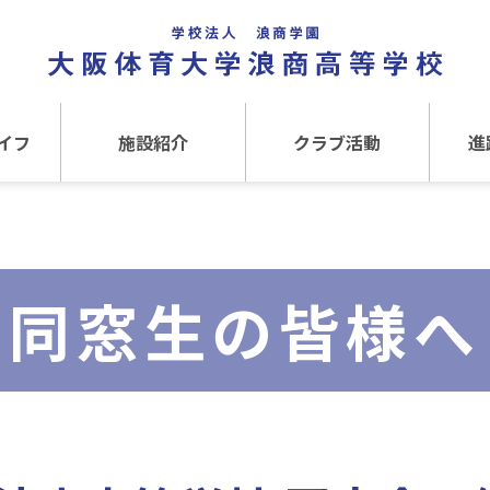
イフ
施設紹介
クラブ活動
進
事
施設紹介TOP
クラブ活動TOP
進路
介
アクセス
運動クラブ
在
同窓生の皆様へ
文化クラブ
大
内部