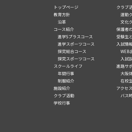
トップページ
クラブ
教育方針
運動
沿革
文化
コース紹介
保護者
進学Sプラスコース
受験生
進学スポーツコース
入試情
探究総合コース
WEB
探究スポーツコース
入試
スクールライフ
進路サ
年間行事
大阪
制服紹介
在校
施設紹介
アクセ
クラブ活動
バス
学校行事