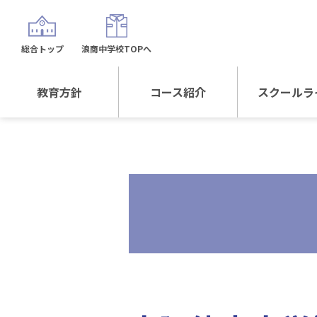
総合トップ
浪商中学校TOPへ
教育方針
コース紹介
スクールラ
教育方針TOP
コース紹介TOP
年間行
校長日記～スクール
進学Sプラスコース
制服紹
ライフ～
進学スポーツコース
沿革
探究総合コース
探究スポーツコース