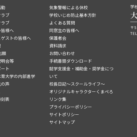
学
活動
気象警報による休校
クラブ
学校いじめ防止基本方針
クラブ
よくある質問
〒5
の皆様へ
同窓生の皆様へ
TEL
とゲストの皆様へ
保護者会
報
資料請求
出願
お問い合わせ
説明会等
手続書類ダウンロード
ポート
就学支援金・補助金・奨学金につ
体育大学の内部進学
いて
生の声
校長日記～スクールライフ～
ス
オリジナルキャラクターくまぺろ
時刻表
リンク集
プライバシーポリシー
サイトポリシー
サイトマップ