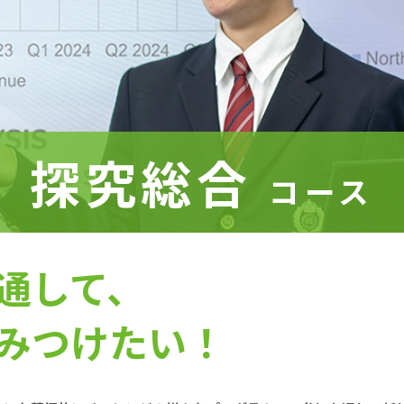
探究総合
コース
通して、
みつけたい！