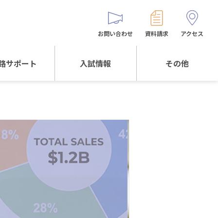
お問い合わせ
資料請求
アクセス
路サポート
入試情報
その他
サポートTOP
入試情報TOP
同窓生の皆様へ
校生からの
WEB出願
保護者会
メッセージ
入試説明会等
バス時刻表
阪体育大学
進学について
お問い合わせ
よくある質問
オリジナルキャラク
ター
「くまぺろ」