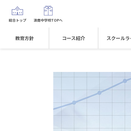
総合トップ
浪商中学校TOPへ
教育方針
コース紹介
スクールラ
教育方針TOP
コース紹介TOP
年間行
校長日記～スクール
進学Sプラスコース
制服紹
ライフ～
進学スポーツコース
沿革
探究総合コース
探究スポーツコース