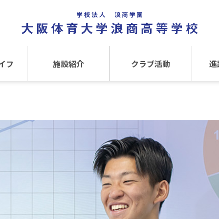
イフ
施設紹介
クラブ活動
進
事
施設紹介TOP
クラブ活動TOP
進路
介
アクセス
運動クラブ
在
文化クラブ
大
内部