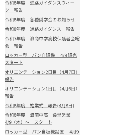
令和8年度 進路ガイダンスウィー
ク 報告
令和8年度 各種奨学金のお知らせ
令和8年度 進路ガイダンス 報告
令和7年度 浪商中学高校保護者会総
会 報告
ロッカー型 パン自販機 4/9 販売
スタート
オリエンテーション2日目（4月7日）
報告
オリエンテーション1日目（4月6日）
報告
令和8年度 始業式 報告(4月8日)
令和8年度 浪商中高 食堂営業
4/9（木）～ スタート
ロッカー型 パン自販機設置 4月9