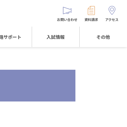
お問い合わせ
資料請求
アクセス
路サポート
入試情報
その他
サポートTOP
入試情報TOP
同窓生の皆様へ
校生からの
WEB出願
保護者会
メッセージ
入試説明会等
バス時刻表
阪体育大学
進学について
お問い合わせ
よくある質問
オリジナルキャラク
ター
「くまぺろ」