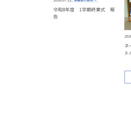
令和8年度 1学期終業式 報
告
202
ネ
ト
作
る