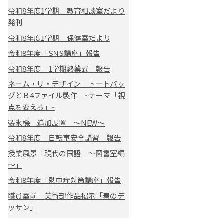
令和8年度1学期 教育相談室だより
発刊
令和8年度1学期 保健室だより
令和8年度「SNS講座」報告
令和8年度 1学期終業式 報告
ネーム・リ・デザイン トートバッ
グとＢ4ファイル製作 ~テーマ「視
点を変える」~
製氷機 追加設置 ～NEW～
令和8年度 自転車安全講習 報告
授業風景「現代の国語 ～図書室編
～」
令和8年度「熱中症対策講座」報告
職員室前 美術部作品掲示「春のデ
ッサン」