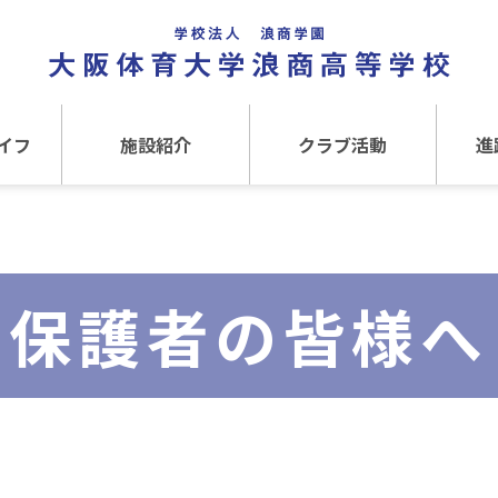
イフ
施設紹介
クラブ活動
進
事
施設紹介TOP
クラブ活動TOP
進路
介
アクセス
運動クラブ
在
保護者の皆様へ
文化クラブ
大
内部