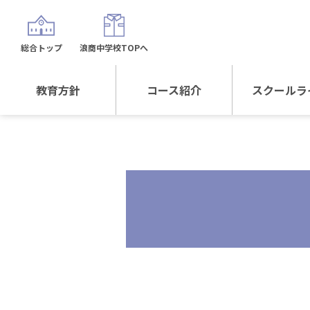
総合トップ
浪商中学校TOPへ
教育方針
コース紹介
スクールラ
教育方針TOP
コース紹介TOP
年間行
校長日記～スクール
進学Sプラスコース
制服紹
ライフ～
進学スポーツコース
沿革
探究総合コース
探究スポーツコース