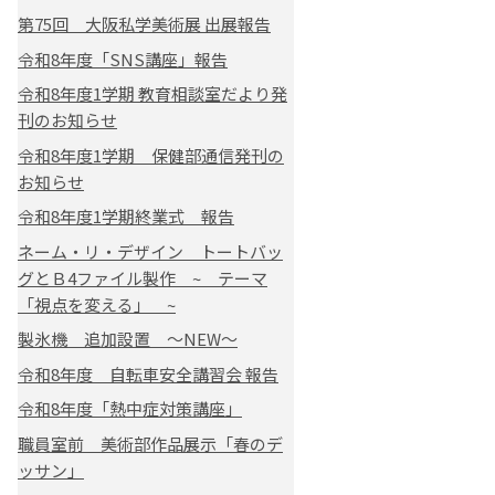
第75回 大阪私学美術展 出展報告
令和8年度「SNS講座」報告
令和8年度1学期 教育相談室だより発
刊のお知らせ
令和8年度1学期 保健部通信発刊の
お知らせ
令和8年度1学期終業式 報告
ネーム・リ・デザイン トートバッ
グとＢ4ファイル製作 ~ テーマ
「視点を変える」 ~
製氷機 追加設置 ～NEW～
令和8年度 自転車安全講習会 報告
令和8年度「熱中症対策講座」
職員室前 美術部作品展示「春のデ
ッサン」