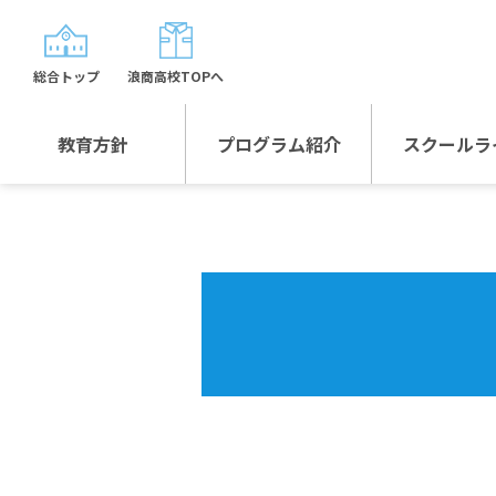
総合トップ
浪商高校TOPへ
教育方針
プログラム紹介
スクールラ
教育方針TOP
プログラム紹介TOP
年間行
校長日記～スクール
グローバルプログラ
制服紹
ライフ～
ム
沿革
スポーツプログラム