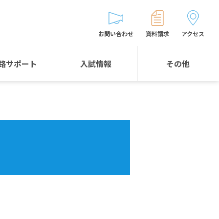
お問い合わせ
資料請求
アクセス
路サポート
入試情報
その他
入試情報TOP
受験生とゲストの
皆様へ
WEB出願
生徒の声
入試説明会等
バス時刻表
お問い合わせ
保護者の皆様へ
保護者会
よくある質問