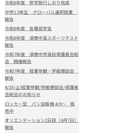
令和8年度 修学旅行しおり完成
中学2.3年生 グローバル選択授業
報告
令和8年度 各種奨学金
令和8年度 浪商中高スポーツテスト
報告
令和7年度 浪商中学高校保護者会総
会 開催報告
令和7年度 授業参観・学級懇談会
報告
4/25(土)授業参観/学級懇談会/保護者
会総会のお知らせ
ロッカー型 パン自販機 4/9～ 販
売中
オリエンテーション2日目（4月7日）
報告