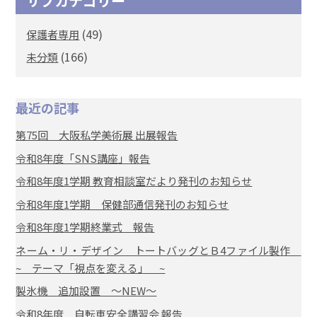
サブカテゴリー
(49)
保護者専用
(166)
未分類
最近の記事
第75回 大阪私学美術展 出展報告
令和8年度「SNS講座」報告
令和8年度1学期 教育相談室だより発刊のお知らせ
令和8年度1学期 保健部通信発刊のお知らせ
令和8年度1学期終業式 報告
ネーム・リ・デザイン トートバッグとＢ4ファイル製作
~ テーマ「視点を変える」 ~
製氷機 追加設置 ～NEW～
令和8年度 自転車安全講習会 報告