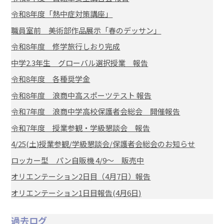
令和8年度「熱中症対策講座」
職員室前 美術部作品展示「春のデッサン」
令和8年度 修学旅行しおり完成
中学2.3年生 グローバル選択授業 報告
令和8年度 各種奨学金
令和8年度 浪商中高スポーツテスト 報告
令和7年度 浪商中学高校保護者会総会 開催報告
令和7年度 授業参観・学級懇談会 報告
4/25(土)授業参観/学級懇談会/保護者会総会のお知らせ
ロッカー型 パン自販機 4/9～ 販売中
オリエンテーション2日目（4月7日）報告
オリエンテーション1日目報告(4月6日)
過去ログ