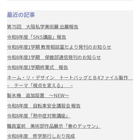
最近の記事
第75回 大阪私学美術展 出展報告
令和8年度「SNS講座」報告
令和8年度1学期 教育相談室だより発刊のお知らせ
令和8年度1学期 保健部通信発刊のお知らせ
令和8年度1学期終業式 報告
ネーム・リ・デザイン トートバッグとＢ4ファイル製作
~ テーマ「視点を変える」 ~
製氷機 追加設置 ～NEW～
令和8年度 自転車安全講習会 報告
令和8年度「熱中症対策講座」
職員室前 美術部作品展示「春のデッサン」
令和8年度 修学旅行しおり完成