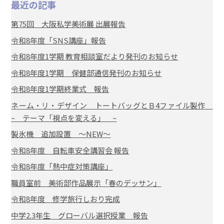
最近の記事
第75回 大阪私学美術展 出展報告
令和8年度「SNS講座」報告
令和8年度1学期 教育相談室だより発刊のお知らせ
令和8年度1学期 保健部通信発刊のお知らせ
令和8年度1学期終業式 報告
ネーム・リ・デザイン トートバッグとＢ4ファイル製作
~ テーマ「視点を変える」 ~
製氷機 追加設置 ～NEW～
令和8年度 自転車安全講習会 報告
令和8年度「熱中症対策講座」
職員室前 美術部作品展示「春のデッサン」
令和8年度 修学旅行しおり完成
中学2.3年生 グローバル選択授業 報告