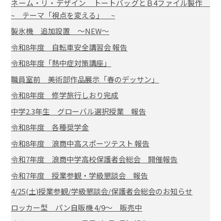
ネーム・リ・デザイン トートバッグとＢ4ファイル製作
~ テーマ「視点を変える」 ~
製氷機 追加設置 ～NEW～
令和8年度 自転車安全講習会 報告
令和8年度「熱中症対策講座」
職員室前 美術部作品展示「春のデッサン」
令和8年度 修学旅行しおり完成
中学2.3年生 グローバル選択授業 報告
令和8年度 各種奨学金
令和8年度 浪商中高スポーツテスト 報告
令和7年度 浪商中学高校保護者会総会 開催報告
令和7年度 授業参観・学級懇談会 報告
4/25(土)授業参観/学級懇談会/保護者会総会のお知らせ
ロッカー型 パン自販機 4/9～ 販売中