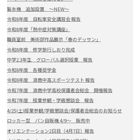
製氷機 追加設置 ～NEW～
令和8年度 自転車安全講習会 報告
令和8年度「熱中症対策講座」
職員室前 美術部作品展示「春のデッサン」
令和8年度 修学旅行しおり完成
中学2.3年生 グローバル選択授業 報告
令和8年度 各種奨学金
令和8年度 浪商中高スポーツテスト 報告
令和7年度 浪商中学高校保護者会総会 開催報告
令和7年度 授業参観・学級懇談会 報告
4/25(土)授業参観/学級懇談会/保護者会総会のお知らせ
ロッカー型 パン自販機 4/9～ 販売中
オリエンテーション2日目（4月7日）報告