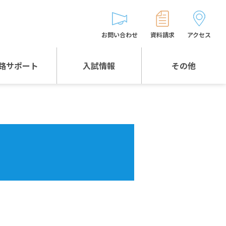
お問い合わせ
資料請求
アクセス
路サポート
入試情報
その他
入試情報TOP
受験生とゲストの
皆様へ
WEB出願
生徒の声
入試説明会等
バス時刻表
お問い合わせ
保護者の皆様へ
保護者会
よくある質問