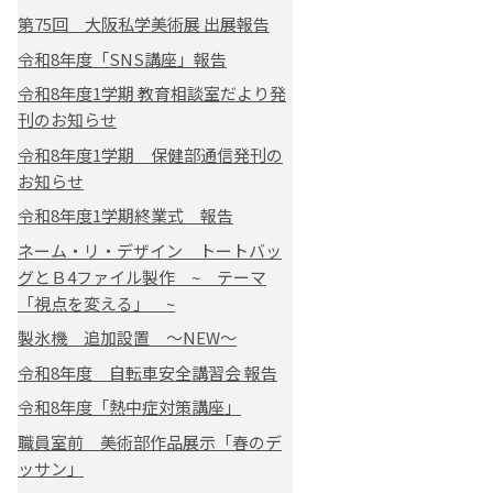
第75回 大阪私学美術展 出展報告
令和8年度「SNS講座」報告
令和8年度1学期 教育相談室だより発
刊のお知らせ
令和8年度1学期 保健部通信発刊の
お知らせ
令和8年度1学期終業式 報告
ネーム・リ・デザイン トートバッ
グとＢ4ファイル製作 ~ テーマ
「視点を変える」 ~
製氷機 追加設置 ～NEW～
令和8年度 自転車安全講習会 報告
令和8年度「熱中症対策講座」
職員室前 美術部作品展示「春のデ
ッサン」