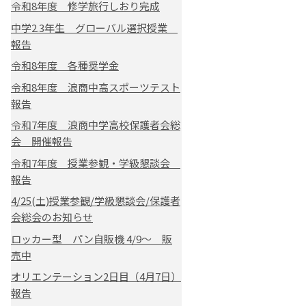
令和8年度 修学旅行しおり完成
中学2.3年生 グローバル選択授業
報告
令和8年度 各種奨学金
令和8年度 浪商中高スポーツテスト
報告
令和7年度 浪商中学高校保護者会総
会 開催報告
令和7年度 授業参観・学級懇談会
報告
4/25(土)授業参観/学級懇談会/保護者
会総会のお知らせ
ロッカー型 パン自販機 4/9～ 販
売中
オリエンテーション2日目（4月7日）
報告