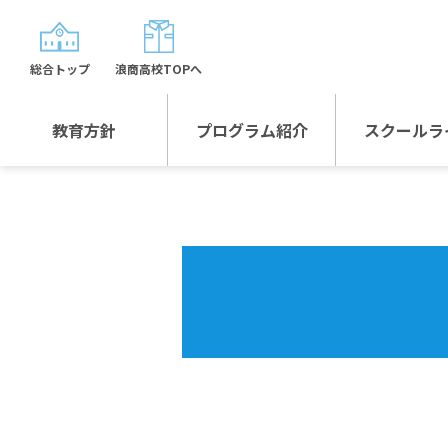
総合トップ
浪商高校TOPへ
教育方針
プログラム紹介
スクールラ
教育方針TOP
プログラム紹介TOP
年間行
校長日記～スクール
グローバルプログラ
制服紹
ライフ～
ム
沿革
スポーツプログラム