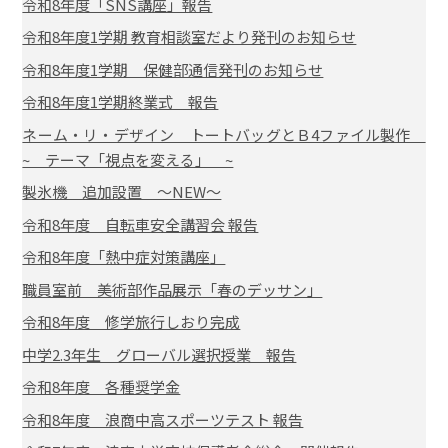
令和8年度「SNS講座」報告
令和8年度1学期 教育相談室だより発刊のお知らせ
令和8年度1学期 保健部通信発刊のお知らせ
令和8年度1学期終業式 報告
ネーム・リ・デザイン トートバッグとＢ4ファイル製作
~ テーマ「視点を変える」 ~
製氷機 追加設置 ～NEW～
令和8年度 自転車安全講習会 報告
令和8年度「熱中症対策講座」
職員室前 美術部作品展示「春のデッサン」
令和8年度 修学旅行しおり完成
中学2.3年生 グローバル選択授業 報告
令和8年度 各種奨学金
令和8年度 浪商中高スポーツテスト 報告