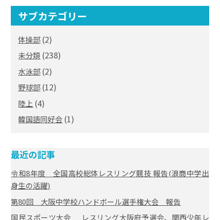
サブカテゴリー
(2)
体操部
(238)
未分類
(2)
水泳部
(12)
野球部
(4)
陸上
(1)
韓国語同好会
最近の記事
令和8年度 全国高校総体レスリング競技 報告(浪商中学出
身生の活躍)
第80回 大阪中学校ハンドボール選手権大会 報告
国民スポーツ大会 レスリング大阪府予選会、関西少年レ