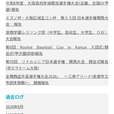
令和8年度 大阪高校体操競技選手権大会(近畿、全国IH予
選) 報告
ミズノ杯・大阪広域生コン杯 第５５回 日本選手権関西大
会 報告
浪商学園レスリング部（中学生、高校生、大学生、ＯＢ）
大会報告
第6回 Rookie Baseball Cup in Kansai 入団式/開
会式(甲子園球場)報告
第55回 リトルシニア日本選手権 関西大会 開会式報告
(京セラドーム大阪)
全関西空手道選手権大会2026」 ～三幸アリーナ(泉南市立
市民体育館)～ 開催報告
過去ログ
2026年8月