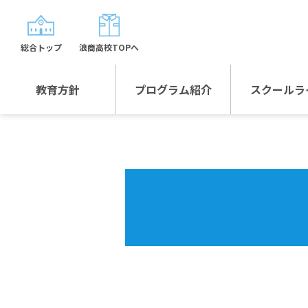
総合トップ
浪商高校TOPへ
教育方針
プログラム紹介
スクールラ
教育方針TOP
プログラム紹介TOP
年間行
校長日記～スクール
グローバルプログラ
制服紹
ライフ～
ム
沿革
スポーツプログラム