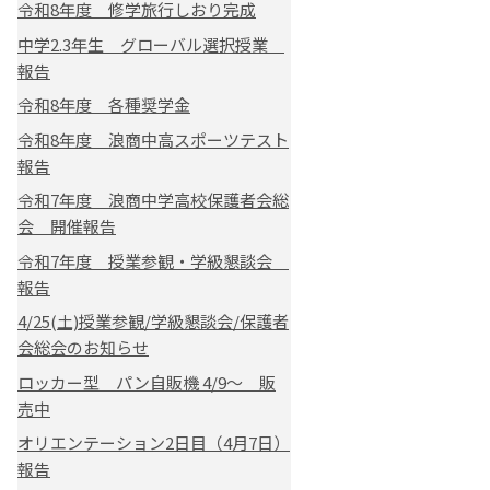
令和8年度 修学旅行しおり完成
中学2.3年生 グローバル選択授業
報告
令和8年度 各種奨学金
令和8年度 浪商中高スポーツテスト
報告
令和7年度 浪商中学高校保護者会総
会 開催報告
令和7年度 授業参観・学級懇談会
報告
4/25(土)授業参観/学級懇談会/保護者
会総会のお知らせ
ロッカー型 パン自販機 4/9～ 販
売中
オリエンテーション2日目（4月7日）
報告