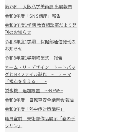
第75回 大阪私学美術展 出展報告
令和8年度「SNS講座」報告
令和8年度1学期 教育相談室だより発
刊のお知らせ
令和8年度1学期 保健部通信発刊の
お知らせ
令和8年度1学期終業式 報告
ネーム・リ・デザイン トートバッ
グとＢ4ファイル製作 ~ テーマ
「視点を変える」 ~
製氷機 追加設置 ～NEW～
令和8年度 自転車安全講習会 報告
令和8年度「熱中症対策講座」
職員室前 美術部作品展示「春のデ
ッサン」