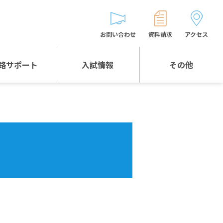
お問い合わせ
資料請求
アクセス
路サポート
入試情報
その他
入試情報TOP
受験生とゲストの
皆様へ
WEB出願
生徒の声
入試説明会等
バス時刻表
お問い合わせ
保護者の皆様へ
保護者会
よくある質問