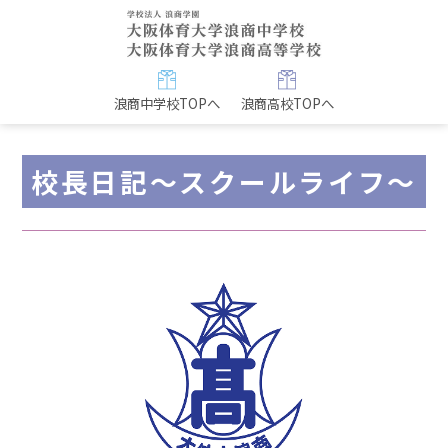
浪商中学校TOPへ
浪商高校TOPへ
校長日記～スクールライフ～