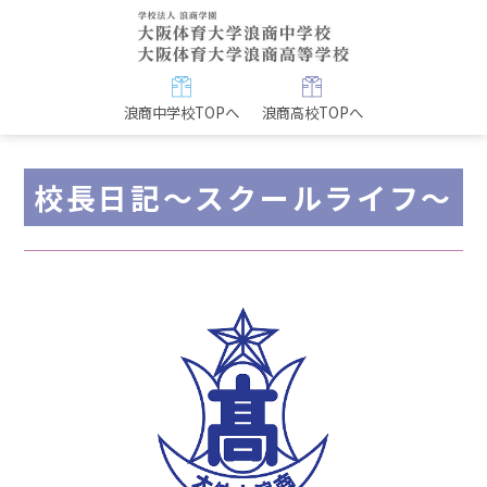
浪商中学校TOPへ
浪商高校TOPへ
校長日記～スクールライフ～