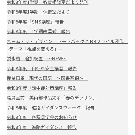
令和8年度1学期 教育相談室だより発刊
令和8年度1学期 保健室だより
令和8年度「SNS講座」報告
令和8年度 1学期終業式 報告
ネーム・リ・デザイン トートバッグとＢ4ファイル製作
~テーマ「視点を変える」~
製氷機 追加設置 ～NEW～
令和8年度 自転車安全講習 報告
授業風景「現代の国語 ～図書室編～」
令和8年度「熱中症対策講座」報告
職員室前 美術部作品掲示「春のデッサン」
令和8年度 進路ガイダンスウィーク 報告
令和8年度 各種奨学金のお知らせ
令和8年度 進路ガイダンス 報告