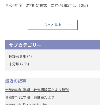
令和4年度 3学期始業式 式辞(令和5年1月10日)
もっと見る
サブカテゴリー
(4)
保護者専用
(203)
未分類
最近の記事
令和8年度1学期 教育相談室だより発刊
令和8年度1学期 保健室だより
令和8年度「SNS講座」報告