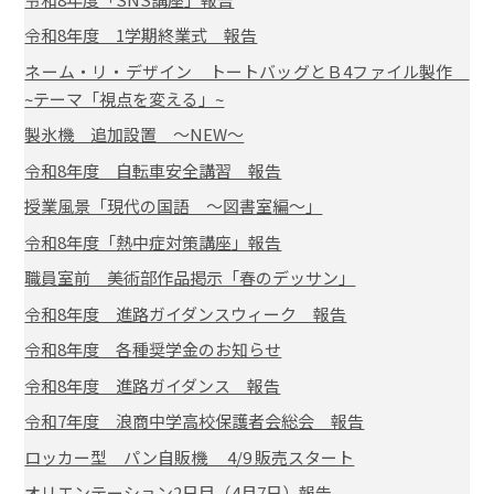
令和8年度 1学期終業式 報告
ネーム・リ・デザイン トートバッグとＢ4ファイル製作
~テーマ「視点を変える」~
製氷機 追加設置 ～NEW～
令和8年度 自転車安全講習 報告
授業風景「現代の国語 ～図書室編～」
令和8年度「熱中症対策講座」報告
職員室前 美術部作品掲示「春のデッサン」
令和8年度 進路ガイダンスウィーク 報告
令和8年度 各種奨学金のお知らせ
令和8年度 進路ガイダンス 報告
令和7年度 浪商中学高校保護者会総会 報告
ロッカー型 パン自販機 4/9 販売スタート
オリエンテーション2日目（4月7日）報告