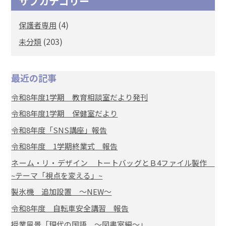
サブカテゴリー
(4)
保護者専用
(203)
未分類
最近の記事
令和8年度1学期 教育相談室だより発刊
令和8年度1学期 保健室だより
令和8年度「SNS講座」報告
令和8年度 1学期終業式 報告
ネーム・リ・デザイン トートバッグとＢ4ファイル製作
~テーマ「視点を変える」~
製氷機 追加設置 ～NEW～
令和8年度 自転車安全講習 報告
授業風景「現代の国語 ～図書室編～」