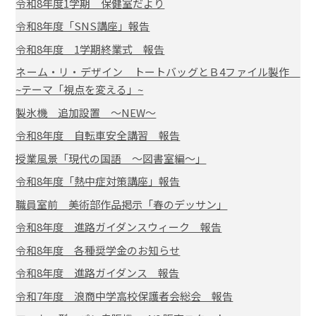
令和8年度1学期 保健室だより
令和8年度「SNS講座」報告
令和8年度 1学期終業式 報告
ネーム・リ・デザイン トートバッグとＢ4ファイル製作
~テーマ「視点を変える」~
製氷機 追加設置 ～NEW～
令和8年度 自転車安全講習 報告
授業風景「現代の国語 ～図書室編～」
令和8年度「熱中症対策講座」報告
職員室前 美術部作品掲示「春のデッサン」
令和8年度 進路ガイダンスウィーク 報告
令和8年度 各種奨学金のお知らせ
令和8年度 進路ガイダンス 報告
令和7年度 浪商中学高校保護者会総会 報告