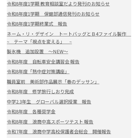
令和8年度1学期 教育相談室だより発刊のお知らせ
令和8年度1学期 保健部通信発刊のお知らせ
令和8年度1学期終業式 報告
ネーム・リ・デザイン トートバッグとＢ4ファイル製作
~ テーマ「視点を変える」 ~
製氷機 追加設置 ～NEW～
令和8年度 自転車安全講習会 報告
令和8年度「熱中症対策講座」
職員室前 美術部作品展示「春のデッサン」
令和8年度 修学旅行しおり完成
中学2.3年生 グローバル選択授業 報告
令和8年度 各種奨学金
令和8年度 浪商中高スポーツテスト 報告
令和7年度 浪商中学高校保護者会総会 開催報告