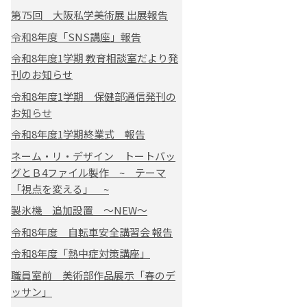
第75回 大阪私学美術展 出展報告
令和8年度「SNS講座」報告
令和8年度1学期 教育相談室だより発
刊のお知らせ
令和8年度1学期 保健部通信発刊の
お知らせ
令和8年度1学期終業式 報告
ネーム・リ・デザイン トートバッ
グとＢ4ファイル製作 ~ テーマ
「視点を変える」 ~
製氷機 追加設置 ～NEW～
令和8年度 自転車安全講習会 報告
令和8年度「熱中症対策講座」
職員室前 美術部作品展示「春のデ
ッサン」