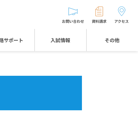
お問い合わせ
資料請求
アクセス
路サポート
入試情報
その他
入試情報TOP
受験生とゲストの
皆様へ
WEB出願
生徒の声
入試説明会等
バス時刻表
お問い合わせ
保護者の皆様へ
保護者会
よくある質問