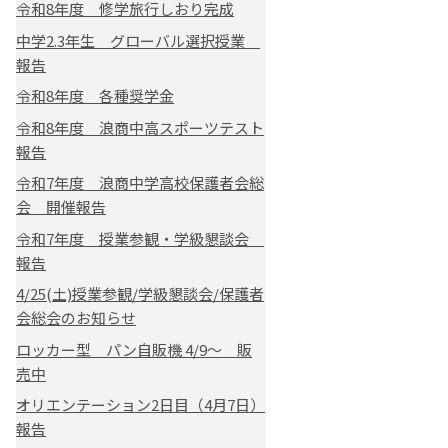
令和8年度 修学旅行しおり完成
中学2.3年生 グローバル選択授業
報告
令和8年度 各種奨学金
令和8年度 浪商中高スポーツテスト
報告
令和7年度 浪商中学高校保護者会総
会 開催報告
令和7年度 授業参観・学級懇談会
報告
4/25(土)授業参観/学級懇談会/保護者
会総会のお知らせ
ロッカー型 パン自販機 4/9～ 販
売中
オリエンテーション2日目（4月7日）
報告