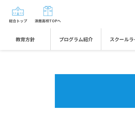
総合トップ
浪商高校TOPへ
教育方針
プログラム紹介
スクールラ
教育方針TOP
プログラム紹介TOP
年間行
校長日記～スクール
グローバルプログラ
制服紹
ライフ～
ム
沿革
スポーツプログラム