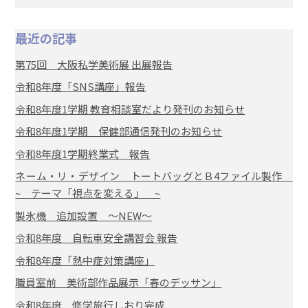
最近の記事
第75回 大阪私学美術展 出展報告
令和8年度「SNS講座」報告
令和8年度1学期 教育相談室だより発刊のお知らせ
令和8年度1学期 保健部通信発刊のお知らせ
令和8年度1学期終業式 報告
ネーム・リ・デザイン トートバッグとＢ4ファイル製作
~ テーマ「視点を変える」 ~
製氷機 追加設置 ～NEW～
令和8年度 自転車安全講習会 報告
令和8年度「熱中症対策講座」
職員室前 美術部作品展示「春のデッサン」
令和8年度 修学旅行しおり完成