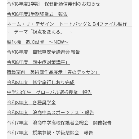
令和8年度1学期 保健部通信発刊のお知らせ
令和8年度1学期終業式 報告
ネーム・リ・デザイン トートバッグとＢ4ファイル製作
~ テーマ「視点を変える」 ~
製氷機 追加設置 ～NEW～
令和8年度 自転車安全講習会 報告
令和8年度「熱中症対策講座」
職員室前 美術部作品展示「春のデッサン」
令和8年度 修学旅行しおり完成
中学2.3年生 グローバル選択授業 報告
令和8年度 各種奨学金
令和8年度 浪商中高スポーツテスト 報告
令和7年度 浪商中学高校保護者会総会 開催報告
令和7年度 授業参観・学級懇談会 報告