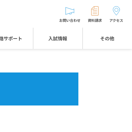
お問い合わせ
資料請求
アクセス
路サポート
入試情報
その他
入試情報TOP
受験生とゲストの
皆様へ
WEB出願
生徒の声
入試説明会等
バス時刻表
お問い合わせ
保護者の皆様へ
保護者会
よくある質問