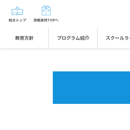
総合トップ
浪商高校TOPへ
教育方針
プログラム紹介
スクールラ
教育方針TOP
プログラム紹介TOP
年間行
校長日記～スクール
グローバルプログラ
制服紹
ライフ～
ム
沿革
スポーツプログラム