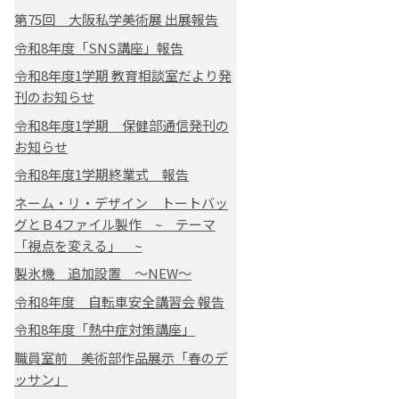
第75回 大阪私学美術展 出展報告
令和8年度「SNS講座」報告
令和8年度1学期 教育相談室だより発
刊のお知らせ
令和8年度1学期 保健部通信発刊の
お知らせ
令和8年度1学期終業式 報告
ネーム・リ・デザイン トートバッ
グとＢ4ファイル製作 ~ テーマ
「視点を変える」 ~
製氷機 追加設置 ～NEW～
令和8年度 自転車安全講習会 報告
令和8年度「熱中症対策講座」
職員室前 美術部作品展示「春のデ
ッサン」