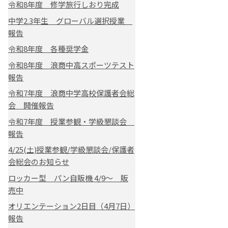
令和8年度 修学旅行しおり完成
中学2.3年生 グローバル選択授業
報告
令和8年度 各種奨学金
令和8年度 浪商中高スポーツテスト
報告
令和7年度 浪商中学高校保護者会総
会 開催報告
令和7年度 授業参観・学級懇談会
報告
4/25(土)授業参観/学級懇談会/保護者
会総会のお知らせ
ロッカー型 パン自販機 4/9～ 販
売中
オリエンテーション2日目（4月7日）
報告