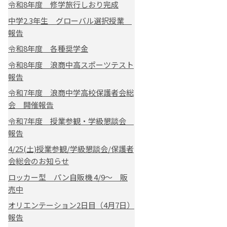
令和8年度 修学旅行しおり完成
中学2.3年生 グローバル選択授業
報告
令和8年度 各種奨学金
令和8年度 浪商中高スポーツテスト
報告
令和7年度 浪商中学高校保護者会総
会 開催報告
令和7年度 授業参観・学級懇談会
報告
4/25(土)授業参観/学級懇談会/保護者
会総会のお知らせ
ロッカー型 パン自販機 4/9～ 販
売中
オリエンテーション2日目（4月7日）
報告