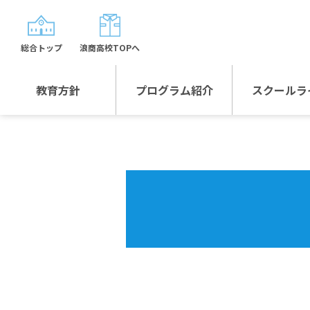
総合トップ
浪商高校TOPへ
教育方針
プログラム紹介
スクールラ
教育方針TOP
プログラム紹介TOP
年間行
校長日記～スクール
グローバルプログラ
制服紹
ライフ～
ム
沿革
スポーツプログラム