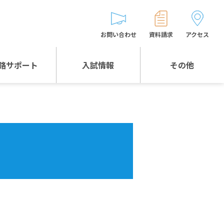
お問い合わせ
資料請求
アクセス
路サポート
入試情報
その他
入試情報TOP
受験生とゲストの
皆様へ
WEB出願
生徒の声
入試説明会等
バス時刻表
お問い合わせ
保護者の皆様へ
保護者会
よくある質問