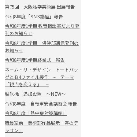
第75回 大阪私学美術展 出展報告
令和8年度「SNS講座」報告
令和8年度1学期 教育相談室だより発
刊のお知らせ
令和8年度1学期 保健部通信発刊の
お知らせ
令和8年度1学期終業式 報告
ネーム・リ・デザイン トートバッ
グとＢ4ファイル製作 ~ テーマ
「視点を変える」 ~
製氷機 追加設置 ～NEW～
令和8年度 自転車安全講習会 報告
令和8年度「熱中症対策講座」
職員室前 美術部作品展示「春のデ
ッサン」