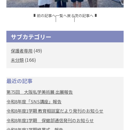
前の記事へ
一覧へ戻る
次の記事へ
サブカテゴリー
(49)
保護者専用
(166)
未分類
最近の記事
第75回 大阪私学美術展 出展報告
令和8年度「SNS講座」報告
令和8年度1学期 教育相談室だより発刊のお知らせ
令和8年度1学期 保健部通信発刊のお知らせ
令和8年度1学期終業式 報告