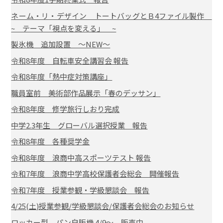
ネーム・リ・デザイン トートバッグとＢ4ファイル製作
~ テーマ「視点を変える」 ~
製氷機 追加設置 ～NEW～
令和8年度 自転車安全講習会 報告
令和8年度「熱中症対策講座」
職員室前 美術部作品展示「春のデッサン」
令和8年度 修学旅行しおり完成
中学2.3年生 グローバル選択授業 報告
令和8年度 各種奨学金
令和8年度 浪商中高スポーツテスト 報告
令和7年度 浪商中学高校保護者会総会 開催報告
令和7年度 授業参観・学級懇談会 報告
4/25(土)授業参観/学級懇談会/保護者会総会のお知らせ
ロッカー型 パン自販機 4/9～ 販売中