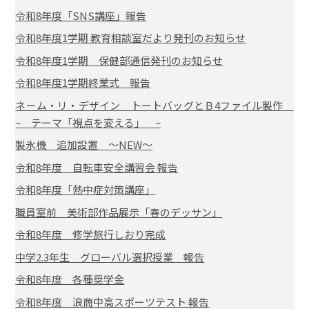
令和8年度「SNS講座」報告
令和8年度1学期 教育相談室だより発刊のお知らせ
令和8年度1学期 保健部通信発刊のお知らせ
令和8年度1学期終業式 報告
ネーム・リ・デザイン トートバッグとＢ4ファイル製作
~ テーマ「視点を変える」 ~
製氷機 追加設置 ～NEW～
令和8年度 自転車安全講習会 報告
令和8年度「熱中症対策講座」
職員室前 美術部作品展示「春のデッサン」
令和8年度 修学旅行しおり完成
中学2.3年生 グローバル選択授業 報告
令和8年度 各種奨学金
令和8年度 浪商中高スポーツテスト 報告