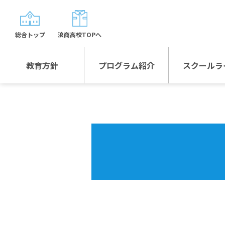
総合トップ
浪商高校TOPへ
教育方針
プログラム紹介
スクールラ
教育方針TOP
プログラム紹介TOP
年間行
校長日記～スクール
グローバルプログラ
制服紹
ライフ～
ム
沿革
スポーツプログラム