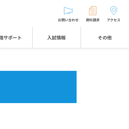
お問い合わせ
資料請求
アクセス
路サポート
入試情報
その他
入試情報TOP
受験生とゲストの
皆様へ
WEB出願
生徒の声
入試説明会等
バス時刻表
お問い合わせ
保護者の皆様へ
保護者会
よくある質問