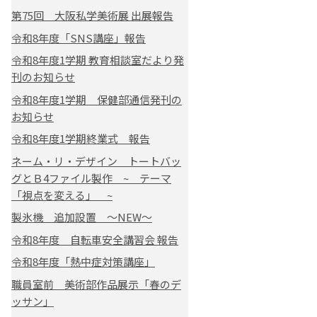
第75回 大阪私学美術展 出展報告
令和8年度「SNS講座」報告
令和8年度1学期 教育相談室だより発
刊のお知らせ
令和8年度1学期 保健部通信発刊の
お知らせ
令和8年度1学期終業式 報告
ネーム・リ・デザイン トートバッ
グとＢ4ファイル製作 ~ テーマ
「視点を変える」 ~
製氷機 追加設置 ～NEW～
令和8年度 自転車安全講習会 報告
令和8年度「熱中症対策講座」
職員室前 美術部作品展示「春のデ
ッサン」