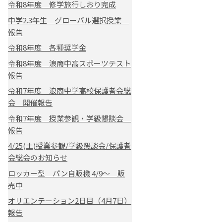
令和8年度 修学旅行しおり完成
中学2.3年生 グローバル選択授業
報告
令和8年度 各種奨学金
令和8年度 浪商中高スポーツテスト
報告
令和7年度 浪商中学高校保護者会総
会 開催報告
令和7年度 授業参観・学級懇談会
報告
4/25(土)授業参観/学級懇談会/保護者
会総会のお知らせ
ロッカー型 パン自販機 4/9～ 販
売中
オリエンテーション2日目（4月7日）
報告