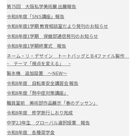
第75回 大阪私学美術展 出展報告
令和8年度「SNS講座」報告
令和8年度1学期 教育相談室だより発刊のお知らせ
令和8年度1学期 保健部通信発刊のお知らせ
令和8年度1学期終業式 報告
ネーム・リ・デザイン トートバッグとＢ4ファイル製作
~ テーマ「視点を変える」 ~
製氷機 追加設置 ～NEW～
令和8年度 自転車安全講習会 報告
令和8年度「熱中症対策講座」
職員室前 美術部作品展示「春のデッサン」
令和8年度 修学旅行しおり完成
中学2.3年生 グローバル選択授業 報告
令和8年度 各種奨学金