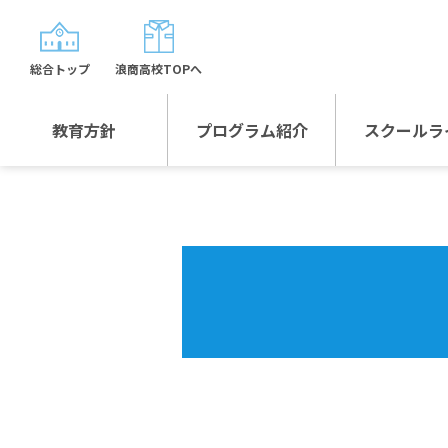
総合トップ
浪商高校TOPへ
教育方針
プログラム紹介
スクールラ
教育方針TOP
プログラム紹介TOP
年間行
校長日記～スクール
グローバルプログラ
制服紹
ライフ～
ム
沿革
スポーツプログラム