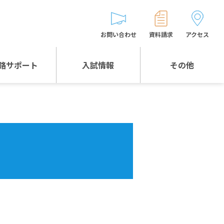
お問い合わせ
資料請求
アクセス
路サポート
入試情報
その他
入試情報TOP
受験生とゲストの
皆様へ
WEB出願
生徒の声
入試説明会等
バス時刻表
お問い合わせ
保護者の皆様へ
保護者会
よくある質問