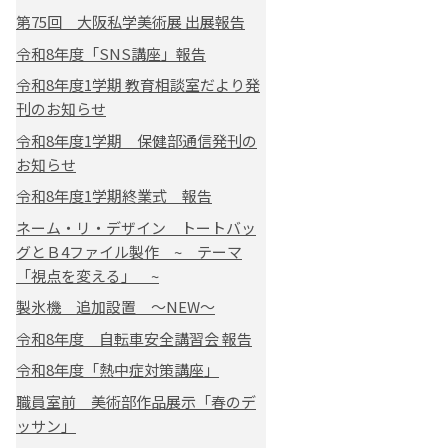
第75回 大阪私学美術展 出展報告
令和8年度「SNS講座」報告
令和8年度1学期 教育相談室だより発
刊のお知らせ
令和8年度1学期 保健部通信発刊の
お知らせ
令和8年度1学期終業式 報告
ネーム・リ・デザイン トートバッ
グとＢ4ファイル製作 ~ テーマ
「視点を変える」 ~
製氷機 追加設置 ～NEW～
令和8年度 自転車安全講習会 報告
令和8年度「熱中症対策講座」
職員室前 美術部作品展示「春のデ
ッサン」