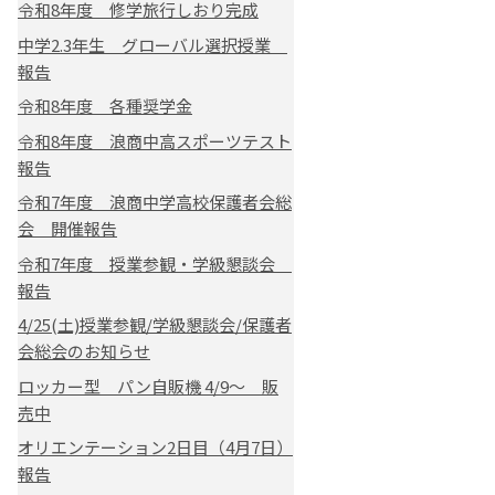
令和8年度 修学旅行しおり完成
中学2.3年生 グローバル選択授業
報告
令和8年度 各種奨学金
令和8年度 浪商中高スポーツテスト
報告
令和7年度 浪商中学高校保護者会総
会 開催報告
令和7年度 授業参観・学級懇談会
報告
4/25(土)授業参観/学級懇談会/保護者
会総会のお知らせ
ロッカー型 パン自販機 4/9～ 販
売中
オリエンテーション2日目（4月7日）
報告