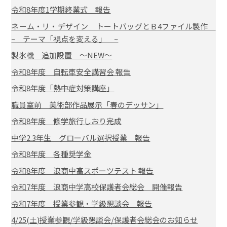
令和8年度1学期終業式 報告
ネーム・リ・デザイン トートバッグとＢ4ファイル製作
~ テーマ「視点を変える」 ~
製氷機 追加設置 ～NEW～
令和8年度 自転車安全講習会 報告
令和8年度「熱中症対策講座」
職員室前 美術部作品展示「春のデッサン」
令和8年度 修学旅行しおり完成
中学2.3年生 グローバル選択授業 報告
令和8年度 各種奨学金
令和8年度 浪商中高スポーツテスト 報告
令和7年度 浪商中学高校保護者会総会 開催報告
令和7年度 授業参観・学級懇談会 報告
4/25(土)授業参観/学級懇談会/保護者会総会のお知らせ