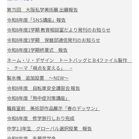
第75回 大阪私学美術展 出展報告
令和8年度「SNS講座」報告
令和8年度1学期 教育相談室だより発刊のお知らせ
令和8年度1学期 保健部通信発刊のお知らせ
令和8年度1学期終業式 報告
ネーム・リ・デザイン トートバッグとＢ4ファイル製作
~ テーマ「視点を変える」 ~
製氷機 追加設置 ～NEW～
令和8年度 自転車安全講習会 報告
令和8年度「熱中症対策講座」
職員室前 美術部作品展示「春のデッサン」
令和8年度 修学旅行しおり完成
中学2.3年生 グローバル選択授業 報告
令和8年度 各種奨学金