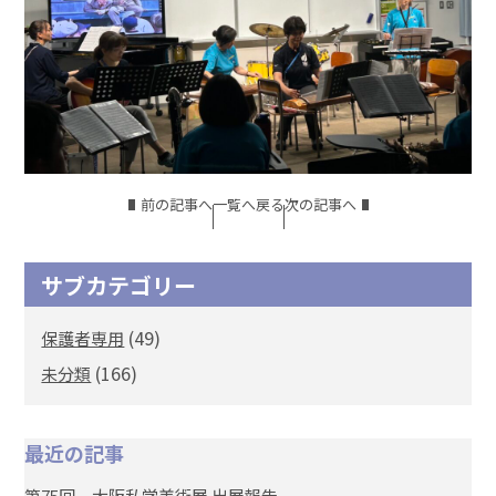
前の記事へ
一覧へ戻る
次の記事へ
サブカテゴリー
(49)
保護者専用
(166)
未分類
最近の記事
第75回 大阪私学美術展 出展報告