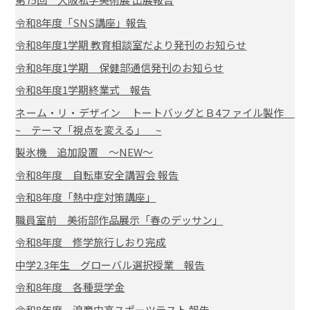
令和8年度「SNS講座」報告
令和8年度1学期 教育相談室だより発刊のお知らせ
令和8年度1学期 保健部通信発刊のお知らせ
令和8年度1学期終業式 報告
ネーム・リ・デザイン トートバッグとＢ4ファイル製作
~ テーマ「視点を変える」 ~
製氷機 追加設置 ～NEW～
令和8年度 自転車安全講習会 報告
令和8年度「熱中症対策講座」
職員室前 美術部作品展示「春のデッサン」
令和8年度 修学旅行しおり完成
中学2.3年生 グローバル選択授業 報告
令和8年度 各種奨学金
令和8年度 浪商中高スポーツテスト 報告