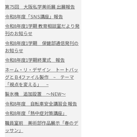
第75回 大阪私学美術展 出展報告
令和8年度「SNS講座」報告
令和8年度1学期 教育相談室だより発
刊のお知らせ
令和8年度1学期 保健部通信発刊の
お知らせ
令和8年度1学期終業式 報告
ネーム・リ・デザイン トートバッ
グとＢ4ファイル製作 ~ テーマ
「視点を変える」 ~
製氷機 追加設置 ～NEW～
令和8年度 自転車安全講習会 報告
令和8年度「熱中症対策講座」
職員室前 美術部作品展示「春のデ
ッサン」