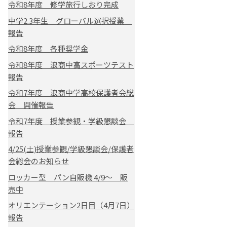
令和8年度 修学旅行しおり完成
中学2.3年生 グローバル選択授業
報告
令和8年度 各種奨学金
令和8年度 浪商中高スポーツテスト
報告
令和7年度 浪商中学高校保護者会総
会 開催報告
令和7年度 授業参観・学級懇談会
報告
4/25(土)授業参観/学級懇談会/保護者
会総会のお知らせ
ロッカー型 パン自販機 4/9～ 販
売中
オリエンテーション2日目（4月7日）
報告