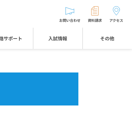
お問い合わせ
資料請求
アクセス
路サポート
入試情報
その他
入試情報TOP
受験生とゲストの
皆様へ
WEB出願
生徒の声
入試説明会等
バス時刻表
お問い合わせ
保護者の皆様へ
保護者会
よくある質問