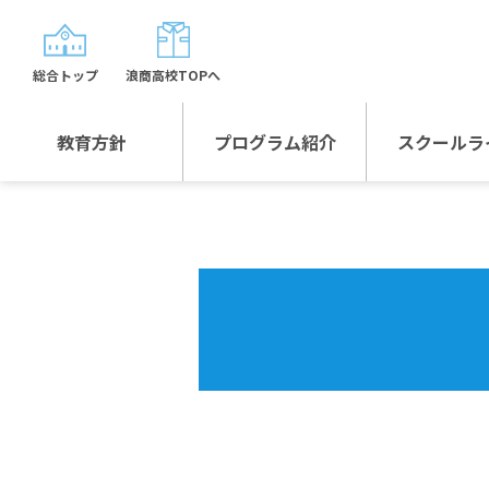
総合トップ
浪商高校TOPへ
教育方針
プログラム紹介
スクールラ
教育方針TOP
プログラム紹介TOP
年間行
校長日記～スクール
グローバルプログラ
制服紹
ライフ～
ム
沿革
スポーツプログラム