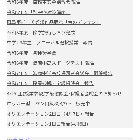
令和8年度 自転車安全講習会 報告
令和8年度「熱中症対策講座」
職員室前 美術部作品展示「春のデッサン」
令和8年度 修学旅行しおり完成
中学2.3年生 グローバル選択授業 報告
令和8年度 各種奨学金
令和8年度 浪商中高スポーツテスト 報告
令和7年度 浪商中学高校保護者会総会 開催報告
令和7年度 授業参観・学級懇談会 報告
4/25(土)授業参観/学級懇談会/保護者会総会のお知らせ
ロッカー型 パン自販機 4/9～ 販売中
オリエンテーション2日目（4月7日）報告
オリエンテーション1日目報告(4月6日)