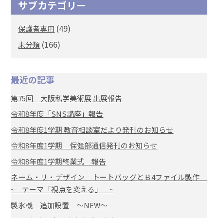
サブカテゴリー
(49)
保護者専用
(166)
未分類
最近の記事
第75回 大阪私学美術展 出展報告
令和8年度「SNS講座」報告
令和8年度1学期 教育相談室だより発刊のお知らせ
令和8年度1学期 保健部通信発刊のお知らせ
令和8年度1学期終業式 報告
ネーム・リ・デザイン トートバッグとＢ4ファイル製作
~ テーマ「視点を変える」 ~
製氷機 追加設置 ～NEW～