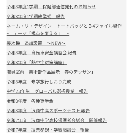
令和8年度1学期 保健部通信発刊のお知らせ
令和8年度1学期終業式 報告
ネーム・リ・デザイン トートバッグとＢ4ファイル製作
~ テーマ「視点を変える」 ~
製氷機 追加設置 ～NEW～
令和8年度 自転車安全講習会 報告
令和8年度「熱中症対策講座」
職員室前 美術部作品展示「春のデッサン」
令和8年度 修学旅行しおり完成
中学2.3年生 グローバル選択授業 報告
令和8年度 各種奨学金
令和8年度 浪商中高スポーツテスト 報告
令和7年度 浪商中学高校保護者会総会 開催報告
令和7年度 授業参観・学級懇談会 報告