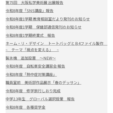
第75回 大阪私学美術展 出展報告
令和8年度「SNS講座」報告
令和8年度1学期 教育相談室だより発刊のお知らせ
令和8年度1学期 保健部通信発刊のお知らせ
令和8年度1学期終業式 報告
ネーム・リ・デザイン トートバッグとＢ4ファイル製作
~ テーマ「視点を変える」 ~
製氷機 追加設置 ～NEW～
令和8年度 自転車安全講習会 報告
令和8年度「熱中症対策講座」
職員室前 美術部作品展示「春のデッサン」
令和8年度 修学旅行しおり完成
中学2.3年生 グローバル選択授業 報告
令和8年度 各種奨学金