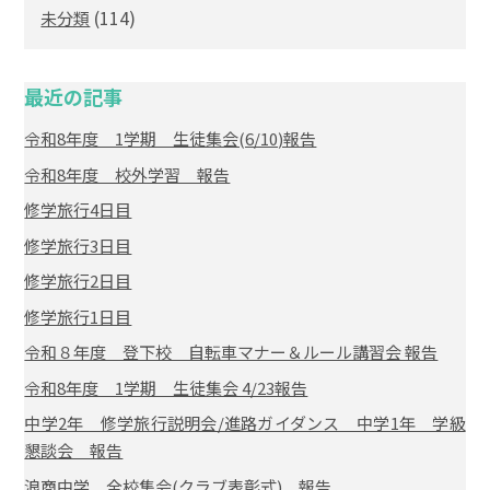
(114)
未分類
最近の記事
令和8年度 1学期 生徒集会(6/10)報告
令和8年度 校外学習 報告
修学旅行4日目
修学旅行3日目
修学旅行2日目
修学旅行1日目
令和８年度 登下校 自転車マナー＆ルール講習会 報告
令和8年度 1学期 生徒集会 4/23報告
中学2年 修学旅行説明会/進路ガイダンス 中学1年 学級
懇談会 報告
浪商中学 全校集会(クラブ表彰式) 報告