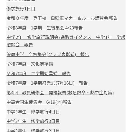
修学旅行1日目
令和８年度 登下校 自転車マナー＆ルール講習会 報告
令和8年度 1学期 生徒集会 4/23報告
中学2年 修学旅行説明会/進路ガイダンス 中学1年 学級
懇談会 報告
浪商中学 全校集会(クラブ表彰式) 報告
令和7年度 文化祭準備
令和7年度 二学期始業式 報告
令和7年度 1学期終業式(7月18日) 報告
第4回 教員研修会 開催報告(救急救命・熱中症対策)
中高合同生徒集会 6/19(木)報告
中学3年生 修学旅行4日目
中学3年生 修学旅行3日目
中学3年生 修学旅行2日目