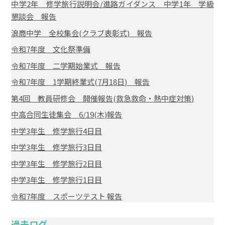
中学2年 修学旅行説明会/進路ガイダンス 中学1年 学級
懇談会 報告
浪商中学 全校集会(クラブ表彰式) 報告
令和7年度 文化祭準備
令和7年度 二学期始業式 報告
令和7年度 1学期終業式(7月18日) 報告
第4回 教員研修会 開催報告(救急救命・熱中症対策)
中高合同生徒集会 6/19(木)報告
中学3年生 修学旅行4日目
中学3年生 修学旅行3日目
中学3年生 修学旅行2日目
中学3年生 修学旅行1日目
令和7年度 スポーツテスト 報告
過去ログ