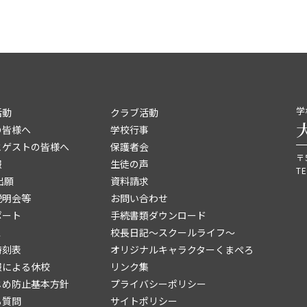
学
活動
クラブ活動
の皆様へ
学校行事
とゲストの皆様へ
保護者会
〒
報
生徒の声
TE
出願
資料請求
説明会等
お問い合わせ
ポート
手続書類ダウンロード
ス
校長日記～スクールライフ～
時刻表
オリジナルキャラクターくまぺろ
報による休校
リンク集
じめ防止基本方針
プライバシーポリシー
る質問
サイトポリシー