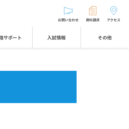
お問い合わせ
資料請求
アクセス
路サポート
入試情報
その他
入試情報TOP
受験生とゲストの
皆様へ
WEB出願
生徒の声
入試説明会等
バス時刻表
お問い合わせ
保護者の皆様へ
保護者会
よくある質問