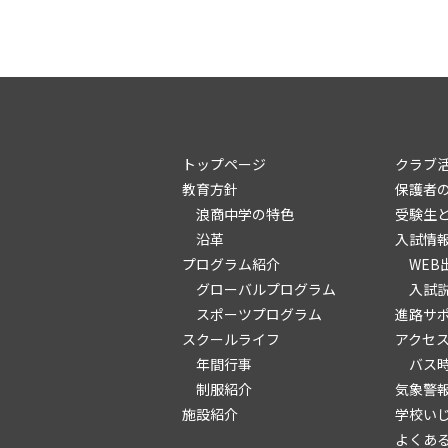
トップページ
クラブ
教育方針
保護者
浪商中学の特色
受験生
沿革
入試情
プログラム紹介
WEB
グローバルプログラム
入試
スポーツプログラム
進路サ
スクールライフ
アクセ
年間行事
バス
制服紹介
気象警
施設紹介
学校い
よくあ