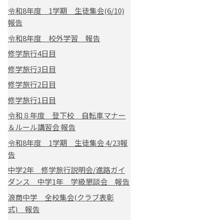
令和8年度 1学期 生徒集会(6/10)
報告
令和8年度 校外学習 報告
修学旅行4日目
修学旅行3日目
修学旅行2日目
修学旅行1日目
令和８年度 登下校 自転車マナー
＆ルール講習会 報告
令和8年度 1学期 生徒集会 4/23報
告
中学2年 修学旅行説明会/進路ガイ
ダンス 中学1年 学級懇談会 報告
浪商中学 全校集会(クラブ表彰
式) 報告