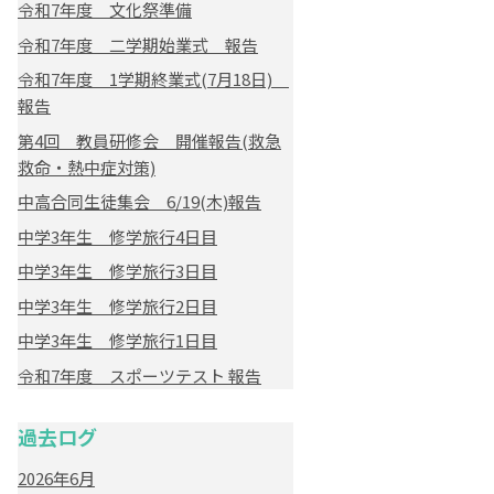
令和7年度 文化祭準備
令和7年度 二学期始業式 報告
令和7年度 1学期終業式(7月18日)
報告
第4回 教員研修会 開催報告(救急
救命・熱中症対策)
中高合同生徒集会 6/19(木)報告
中学3年生 修学旅行4日目
中学3年生 修学旅行3日目
中学3年生 修学旅行2日目
中学3年生 修学旅行1日目
令和7年度 スポーツテスト 報告
過去ログ
2026年6月