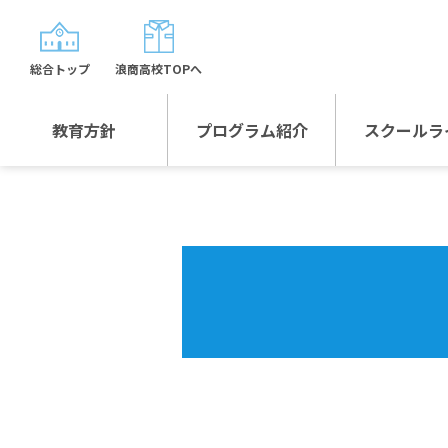
総合トップ
浪商高校TOPへ
教育方針
プログラム紹介
スクールラ
教育方針TOP
プログラム紹介TOP
年間行
校長日記～スクール
グローバルプログラ
制服紹
ライフ～
ム
沿革
スポーツプログラム