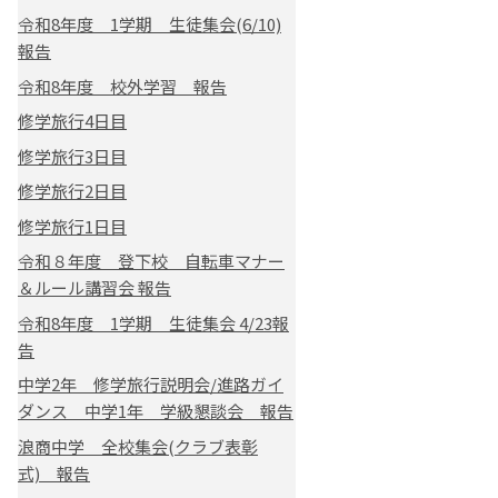
令和8年度 1学期 生徒集会(6/10)
報告
令和8年度 校外学習 報告
修学旅行4日目
修学旅行3日目
修学旅行2日目
修学旅行1日目
令和８年度 登下校 自転車マナー
＆ルール講習会 報告
令和8年度 1学期 生徒集会 4/23報
告
中学2年 修学旅行説明会/進路ガイ
ダンス 中学1年 学級懇談会 報告
浪商中学 全校集会(クラブ表彰
式) 報告