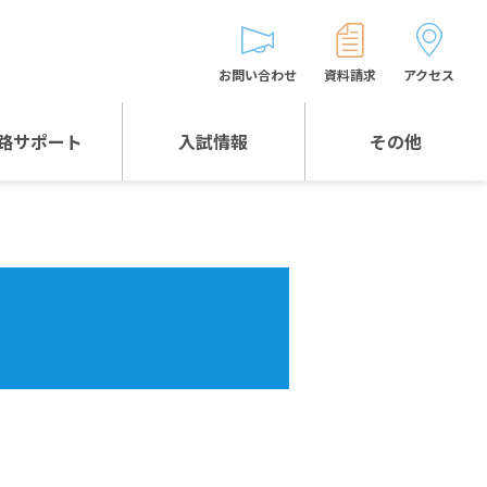
お問い合わせ
資料請求
アクセス
路サポート
入試情報
その他
入試情報TOP
受験生とゲストの
皆様へ
WEB出願
生徒の声
入試説明会等
バス時刻表
お問い合わせ
保護者の皆様へ
保護者会
よくある質問