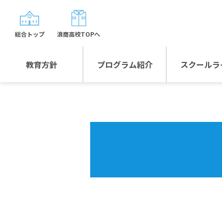
総合トップ
浪商高校TOPへ
教育方針
プログラム紹介
スクールラ
教育方針TOP
プログラム紹介TOP
年間行
校長日記～スクール
グローバルプログラ
制服紹
ライフ～
ム
沿革
スポーツプログラム