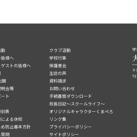
学
活動
クラブ活動
の皆様へ
学校行事
とゲストの皆様へ
保護者会
〒
報
生徒の声
TE
出願
資料請求
説明会等
お問い合わせ
ポート
手続書類ダウンロード
ス
校長日記～スクールライフ～
時刻表
オリジナルキャラクターくまぺろ
報による休校
リンク集
じめ防止基本方針
プライバシーポリシー
る質問
サイトポリシー