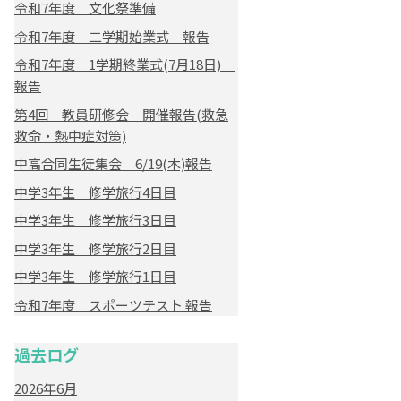
令和7年度 文化祭準備
令和7年度 二学期始業式 報告
令和7年度 1学期終業式(7月18日)
報告
第4回 教員研修会 開催報告(救急
救命・熱中症対策)
中高合同生徒集会 6/19(木)報告
中学3年生 修学旅行4日目
中学3年生 修学旅行3日目
中学3年生 修学旅行2日目
中学3年生 修学旅行1日目
令和7年度 スポーツテスト 報告
過去ログ
2026年6月