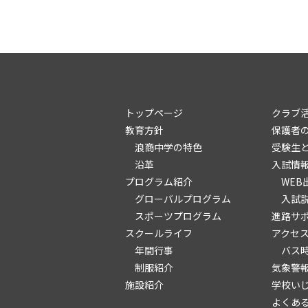
トップページ
クラブ
教育方針
保護者
浪商中学の特色
受験生
沿革
入試情
プログラム紹介
WEB
グローバルプログラム
入試
スポーツプログラム
進路サ
スクールライフ
アクセ
年間行事
バス
制服紹介
気象警
施設紹介
学校い
よくあ