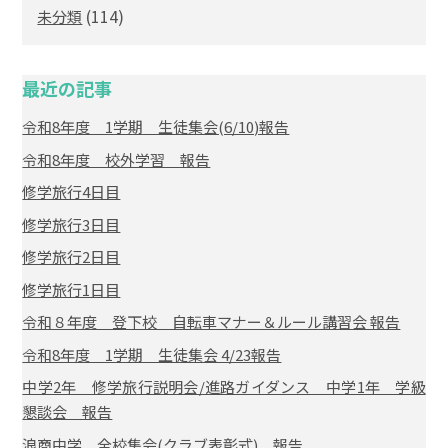
(114)
未分類
最近の記事
令和8年度 1学期 生徒集会(6/10)報告
令和8年度 校外学習 報告
修学旅行4日目
修学旅行3日目
修学旅行2日目
修学旅行1日目
令和８年度 登下校 自転車マナー＆ルール講習会 報告
令和8年度 1学期 生徒集会 4/23報告
中学2年 修学旅行説明会/進路ガイダンス 中学1年 学級
懇談会 報告
浪商中学 全校集会(クラブ表彰式) 報告