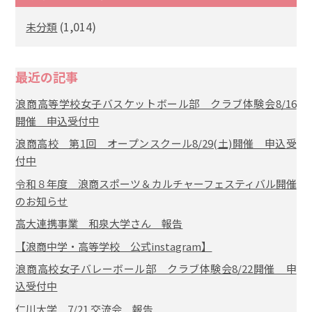
(1,014)
未分類
最近の記事
浪商高等学校女子バスケットボール部 クラブ体験会8/16
開催 申込受付中
浪商高校 第1回 オープンスクール8/29(土)開催 申込受
付中
令和８年度 浪商スポーツ＆カルチャーフェスティバル開催
のお知らせ
高大連携事業 和泉大学さん 報告
【浪商中学・高等学校 公式instagram】
浪商高校女子バレーボール部 クラブ体験会8/22開催 申
込受付中
仁川大学 7/21 交流会 報告