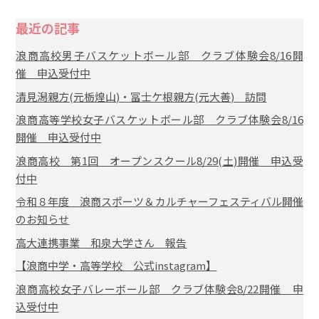
最近の記事
浪商高校男子バスケットボール部 クラブ体験会8/16開
催 申込受付中
清見潟親方(元栃煌山)・冨士ケ根親方(元大善) 訪問
浪商高等学校女子バスケットボール部 クラブ体験会8/16
開催 申込受付中
浪商高校 第1回 オープンスクール8/29(土)開催 申込受
付中
令和８年度 浪商スポーツ＆カルチャーフェスティバル開催
のお知らせ
高大連携事業 和泉大学さん 報告
【浪商中学・高等学校 公式instagram】
浪商高校女子バレーボール部 クラブ体験会8/22開催 申
込受付中