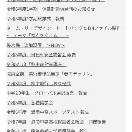
令和8年度1学期 保健部通信発刊のお知らせ
令和8年度1学期終業式 報告
ネーム・リ・デザイン トートバッグとＢ4ファイル製作
~ テーマ「視点を変える」 ~
製氷機 追加設置 ～NEW～
令和8年度 自転車安全講習会 報告
令和8年度「熱中症対策講座」
職員室前 美術部作品展示「春のデッサン」
令和8年度 修学旅行しおり完成
中学2.3年生 グローバル選択授業 報告
令和8年度 各種奨学金
令和8年度 浪商中高スポーツテスト 報告
令和7年度 浪商中学高校保護者会総会 開催報告
令和7年度 授業参観・学級懇談会 報告